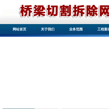
网站首页
关于我们
业务范围
工程案