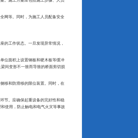
方案。施工方案应包括施工步骤、人员
安全网等。同时，为施工人员配备安全
支座的工作状态。一旦发现异常情况，
部单位面积上设置钢板和硬木板等缓冲
止梁间变形不一致而导致的桥面剪切损
防侧移和防滑移的限位装置。同时，在
。
要环节。应确保起重设备的完好性和稳
理和使用，防止触电和电气火灾等事故