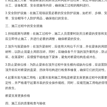
2.制定施工方案：根据桥梁的实际情况和风险评估结果，制定详细的施工
分工、设备配置、安全措施等内容，确保施工过程的顺利进行。
3.安全防护设施：在施工现场设置必要的安全防护设施，如栏杆、步梯、
带、安全帽等个人防护用品，确保他们的安全。
三、施工过程中的安全措施
1.持续观测与调整：在施工过程中，施工人员需要时刻关注桥梁的变形和
应立即停止施工，并进行必要的调整，确保桥梁的安全。
2.顶升与落梁操作：在顶升梁体时，应使用大吨位千斤顶，并在梁体的局
材料，以防止混凝土局部压碎。同时，应确保各千斤顶的顶升量同步，防
坏。在落梁时，应缓慢平稳地放下梁体，避免对桥梁结构造成冲击。
3.防止梁体位移：为防止梁体在顶升过程中发生横向或纵向位移，应设置
顶升前应对桥梁的盖梁、挡块等结构进行检查和修复，确保它们的完好性
4.起重吊装与施工用电：起重吊装和施工用电是桥梁支座更换过程中的重
定性，并严格遵守起重吊装的安全操作规程。同时，应规范施工用电的管
的发生。
桥梁支座更换价格
四、施工后的质量检查与验收