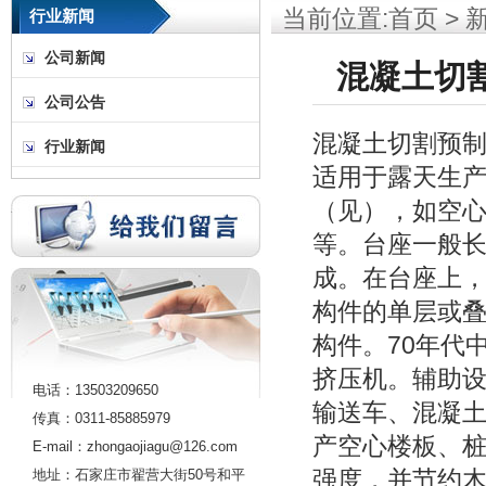
当前位置:
首页
>
行业新闻
公司新闻
混凝土切
公司公告
混凝土切割预
行业新闻
适用于露天生
（见），如空心
等。台座一般长
成。在台座上
构件的单层或
构件。70年代
挤压机。辅助
电话：13503209650
输送车、混凝
传真：0311-85885979
产空心楼板、
E-mail：zhongaojiagu@126.com
强度，并节约
地址：石家庄市翟营大街50号和平