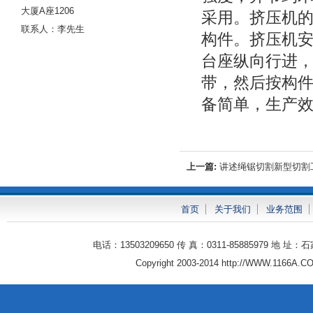
大厦A座1206
采用。挤压机
联系人：李先生
构件。挤压机安
台座纵向行进
带，然后按构
备简单，生产
上一篇:
讲述绳锯切割新型切割
首页
关于我们
业务范围
电话：13503209650 传 真：0311-85885979 
Copyright 2003-2014 http://WWW.1166A.CO