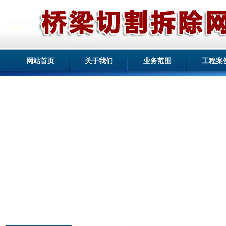
网站首页
关于我们
业务范围
工程案