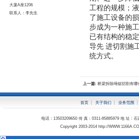
大厦A座1206
工程的规模；液
联系人：李先生
了施工设备的
步成为一种施
已有结构的稳
导先 进切割施
统方式。
上一篇:
桥梁拆除绳锯切割有哪
首页
关于我们
业务范围
电话：13503209650 传 真：0311-85885979 
Copyright 2003-2014 http://WWW.1166A.CO